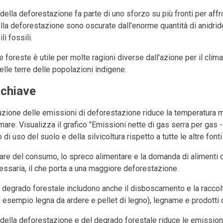
della deforestazione fa parte di uno sforzo su più fronti per affr
lla deforestazione sono oscurate dall'enorme quantità di anidrid
li fossili.
 foreste è utile per molte ragioni diverse dall'azione per il clima
lle terre delle popolazioni indigene.
 chiave
duzione delle emissioni di deforestazione riduce la temperatura 
are. Visualizza il grafico "Emissioni nette di gas serra per gas - 
i uso del suolo e della silvicoltura rispetto a tutte le altre fonti
are del consumo, lo spreco alimentare e la domanda di alimenti di
essaria, il che porta a una maggiore deforestazione.
 degrado forestale includono anche il disboscamento e la raccolt
 esempio legna da ardere e pellet di legno), legname e prodotti d
 della deforestazione e del degrado forestale riduce le emissioni