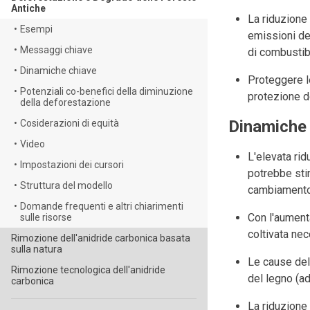
Antiche
La riduzione 
•
Esempi
emissioni de
•
Messaggi chiave
di combustibi
•
Dinamiche chiave
Proteggere le
•
Potenziali co-benefici della diminuzione
protezione de
della deforestazione
Dinamiche
•
Cosiderazioni di equità
•
Video
L'elevata ri
•
Impostazioni dei cursori
potrebbe stim
•
Struttura del modello
cambiamento d
•
Domande frequenti e altri chiarimenti
Con l'aument
sulle risorse
coltivata nec
Rimozione dell'anidride carbonica basata
sulla natura
Le cause del
Rimozione tecnologica dell'anidride
del legno (ad
carbonica
La riduzione