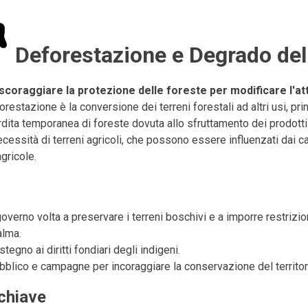
Deforestazione e Degrado del
scoraggiare la protezione delle foreste per modificare l'at
restazione è la conversione dei terreni forestali ad altri usi, pri
rdita temporanea di foreste dovuta allo sfruttamento dei prodott
ecessità di terreni agricoli, che possono essere influenzati dai
gricole.
governo volta a preservare i terreni boschivi e a imporre restrizi
alma.
egno ai diritti fondiari degli indigeni.
blico e campagne per incoraggiare la conservazione del territor
chiave