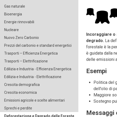
Gas naturale
Bioenergia
Energie rinnovabili
Nucleare
Incoraggiare o 
Nuovo Zero Carbonio
degrado.
La defo
Prezzi del carbonio e standard energetici
forestale è la pe
è guidata dalla n
Trasporti – Efficienza Energetica
delle emissioni a
Trasporti – Elettrificazione
Edilizia e Industria - Efficienza Energetica
Esempi
Edilizia e Industria - Elettrificazione
Politica del 
Crescita demografica
dell'olio di p
Crescita economica
Maggiore sost
Emissioni agricole e scelte alimentari
Sostegno pub
Sprechi e perdite
Messaggi 
Deforestazione e Degrado delle Foreste